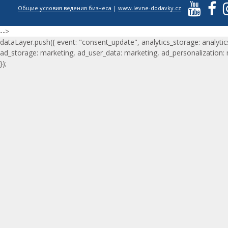
Общие условия ведения бизнеса
|
www.levne-dodavky.cz
-->
dataLayer.push({ event: "consent_update", analytics_storage: analytic
ad_storage: marketing, ad_user_data: marketing, ad_personalization:
});