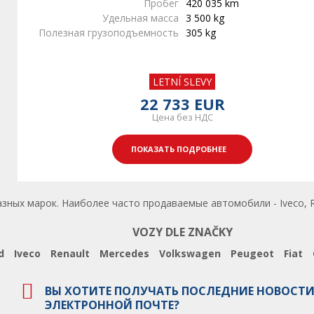
Пробег
420 035 km
Удельная масса
3 500 kg
Полезная грузоподъемность
305 kg
LETNÍ SLEVY
22 733 EUR
Цена без НДС
ПОКАЗАТЬ ПОДРОБНЕЕ
зных марок. Наиболее часто продаваемые автомобили - Iveco, R
VOZY DLE ZNAČKY
d
Iveco
Renault
Mercedes
Volkswagen
Peugeot
Fiat
ВЫ ХОТИТЕ ПОЛУЧАТЬ ПОСЛЕДНИЕ НОВОСТИ
ЭЛЕКТРОННОЙ ПОЧТЕ?