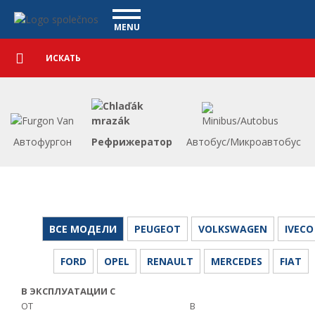
Коммерческие автомобили - Vanscentre
Navigace
MENU
Подробный
КОММЕРЧЕСКИЕ АВТОМОБИЛИ
поиск
Искать
АВТОМОБИЛИ
ПОКУПКА
ЧТО МЫ ПРЕДЛАГАЕМ
ФИНАНСИРОВАНИЕ
Автофургон
Рефрижератор
Автобус/Микроавтобус
НАША КОМАНДА
КОНТАКТЫ
НАШЕ ВИДЕО
CСЫЛКА
ВСЕ МОДЕЛИ
PEUGEOT
VOLKSWAGEN
IVECO
FORD
OPEL
RENAULT
MERCEDES
FIAT
В ЭКСПЛУАТАЦИИ С
ОТ
В