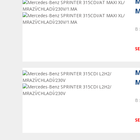
M
M
В 
SE
M
M
В 
SE