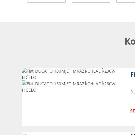
К
F
В 
SE