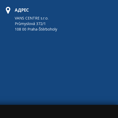
АДРЕС
VANS CENTRE s.r.o.
Průmyslová 372/1
108 00 Praha-Štěrboholy