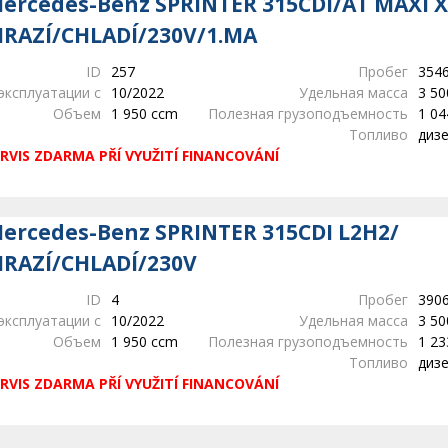
ercedes-Benz SPRINTER 315CDI/AT MAXI X
RAZÍ/CHLADÍ/230V/1.MA
ID
257
Пробег
354
эксплуатации с
10/2022
Удельная масса
3 50
Объем
1 950 ccm
Полезная грузоподъемность
1 04
Топливо
диз
RVIS ZDARMA PŘÍ VYUŽITÍ FINANCOVÁNÍ
ercedes-Benz SPRINTER 315CDI L2H2/
RAZÍ/CHLADÍ/230V
ID
4
Пробег
390
эксплуатации с
10/2022
Удельная масса
3 50
Объем
1 950 ccm
Полезная грузоподъемность
1 23
Топливо
диз
RVIS ZDARMA PŘÍ VYUŽITÍ FINANCOVÁNÍ