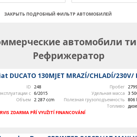
ЗАКРЫТЬ ПОДРОБНЫЙ ФИЛЬТР АВТОМОБИЛЕЙ
Открыть | Закрыть фильтр
оммерческие автомобили ти
Рефрижератор
iat DUCATO 130MJET MRAZÍ/CHLADÍ/230V/ 
ID
248
Пробег
279
эксплуатации с
6/2015
Удельная масса
3 50
Объем
2 287 ccm
Полезная грузоподъемность
806 
Топливо
диз
RVIS ZDARMA PŘÍ VYUŽITÍ FINANCOVÁNÍ