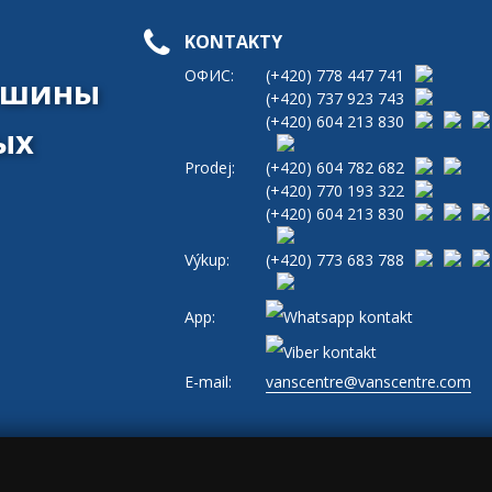
KONTAKTY
ОФИС:
(+420)
778 447 741
машины
(+420)
737 923 743
(+420)
604 213 830
ых
Prodej:
(+420)
604 782 682
(+420)
770 193 322
(+420)
604 213 830
Výkup:
(+420)
773 683 788
App:
E-mail:
vanscentre@vanscentre.com
и
|
Cookies
|
Общие условия ведения бизнеса
|
www.levne-dodavky.cz