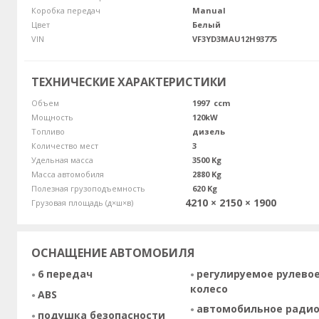
Коробка передач
Manual
Цвет
Белый
VIN
VF3YD3MAU12H93775
ТЕХНИЧЕСКИЕ ХАРАКТЕРИСТИКИ
Объем
1997 ccm
Мощность
120kW
Топливо
дизель
Количество мест
3
Удельная масса
3500 Kg
Масса автомобиля
2880 Kg
Полезная грузоподъемность
620 Kg
4210 × 2150 × 1900
Грузовая площадь (д×ш×в)
ОСНАЩЕНИЕ АВТОМОБИЛЯ
6 передач
регулируемое рулево
колесо
ABS
автомобильное ради
подушка безопасности