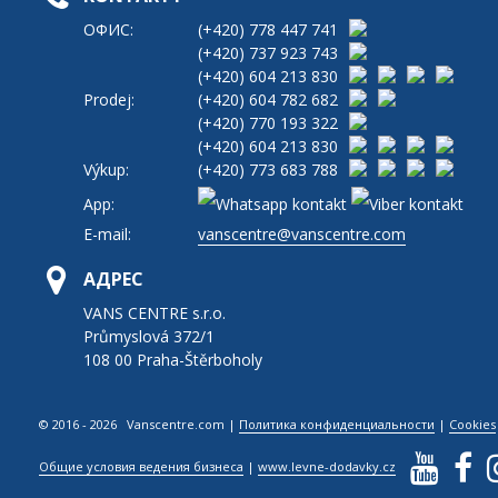
ОФИС:
(+420)
778 447 741
(+420)
737 923 743
(+420)
604 213 830
Prodej:
(+420)
604 782 682
(+420)
770 193 322
(+420)
604 213 830
Výkup:
(+420)
773 683 788
App:
E-mail:
vanscentre@vanscentre.com
АДРЕС
VANS CENTRE s.r.o.
Průmyslová 372/1
108 00 Praha-Štěrboholy
© 2016 - 2026 Vanscentre.com
|
Политика конфиденциальности
|
Cookies
Общие условия ведения бизнеса
|
www.levne-dodavky.cz