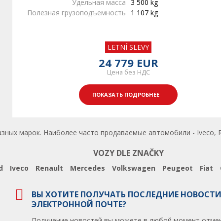
Удельная масса
3 500 kg
Полезная грузоподъемность
1 107 kg
LETNÍ SLEVY
24 779 EUR
Цена без НДС
ПОКАЗАТЬ ПОДРОБНЕЕ
зных марок. Наиболее часто продаваемые автомобили - Iveco, R
VOZY DLE ZNAČKY
d
Iveco
Renault
Mercedes
Volkswagen
Peugeot
Fiat
ВЫ ХОТИТЕ ПОЛУЧАТЬ ПОСЛЕДНИЕ НОВОСТИ
ЭЛЕКТРОННОЙ ПОЧТЕ?
Получение новостей вы можете в любой момент отмен