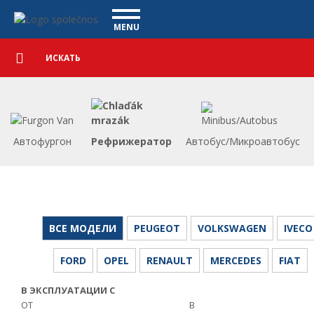
Коммерческие автомобили - Vanscentre
Navigace
MENU
Подробный
КОММЕРЧЕСКИЕ АВТОМОБИЛИ
поиск
Искать
АВТОМОБИЛИ
ПОКУПКА
ЧТО МЫ ПРЕДЛАГАЕМ
ФИНАНСИРОВАНИЕ
Автофургон
Рефрижератор
Автобус/Микроавтобус
НАША КОМАНДА
КОНТАКТЫ
НАШЕ ВИДЕО
CСЫЛКА
ВСЕ МОДЕЛИ
PEUGEOT
VOLKSWAGEN
IVECO
FORD
OPEL
RENAULT
MERCEDES
FIAT
В ЭКСПЛУАТАЦИИ С
ОТ
В