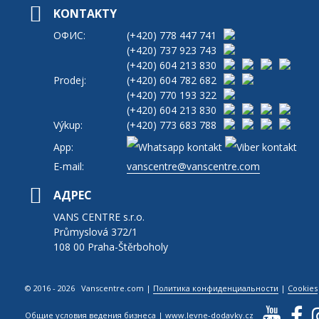
KONTAKTY
ОФИС:
(+420)
778 447 741
(+420)
737 923 743
(+420)
604 213 830
Prodej:
(+420)
604 782 682
(+420)
770 193 322
(+420)
604 213 830
Výkup:
(+420)
773 683 788
App:
E-mail:
vanscentre@vanscentre.com
АДРЕС
VANS CENTRE s.r.o.
Průmyslová 372/1
108 00 Praha-Štěrboholy
© 2016 - 2026 Vanscentre.com
|
Политика конфиденциальности
|
Cookies
Общие условия ведения бизнеса
|
www.levne-dodavky.cz