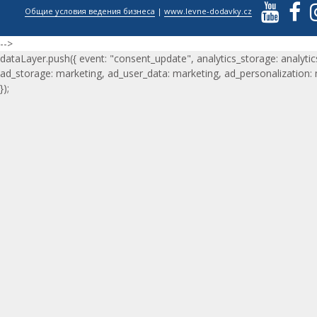
Общие условия ведения бизнеса
|
www.levne-dodavky.cz
-->
dataLayer.push({ event: "consent_update", analytics_storage: analytic
ad_storage: marketing, ad_user_data: marketing, ad_personalization:
});