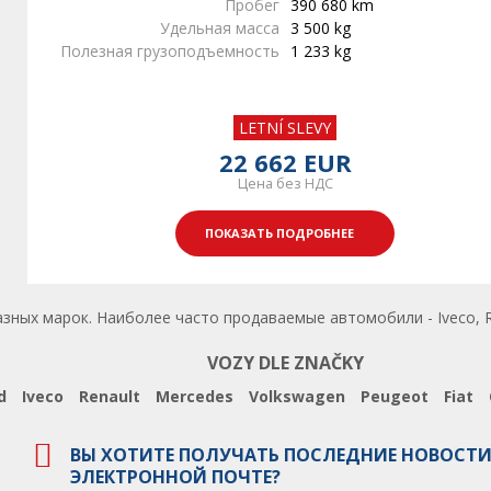
Пробег
390 680 km
Удельная масса
3 500 kg
Полезная грузоподъемность
1 233 kg
LETNÍ SLEVY
22 662 EUR
Цена без НДС
ПОКАЗАТЬ ПОДРОБНЕЕ
зных марок. Наиболее часто продаваемые автомобили - Iveco, R
VOZY DLE ZNAČKY
d
Iveco
Renault
Mercedes
Volkswagen
Peugeot
Fiat
ВЫ ХОТИТЕ ПОЛУЧАТЬ ПОСЛЕДНИЕ НОВОСТИ
ЭЛЕКТРОННОЙ ПОЧТЕ?