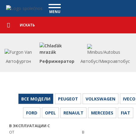
Коммерческие автомобили - Vanscentre
Navigace
MENU
Подробный
КОММЕРЧЕСКИЕ АВТОМОБИЛИ
поиск
Искать
АВТОМОБИЛИ
ПОКУПКА
ЧТО МЫ ПРЕДЛАГАЕМ
ФИНАНСИРОВАНИЕ
Автофургон
Рефрижератор
Автобус/Микроавтобус
НАША КОМАНДА
КОНТАКТЫ
НАШЕ ВИДЕО
CСЫЛКА
ВСЕ МОДЕЛИ
PEUGEOT
VOLKSWAGEN
IVECO
FORD
OPEL
RENAULT
MERCEDES
FIAT
В ЭКСПЛУАТАЦИИ С
ОТ
В