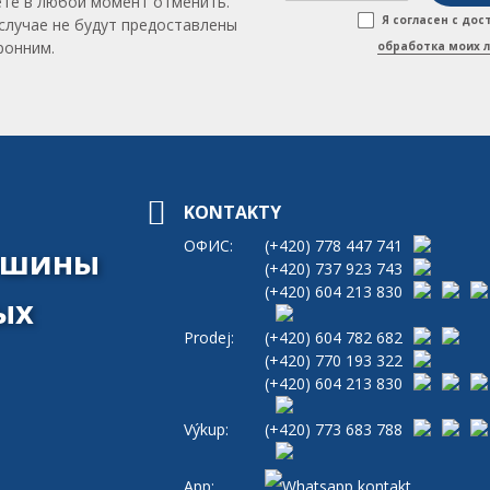
те в любой момент отменить.
Я согласен с до
случае не будут предоставлены
ронним.
обработка моих 
KONTAKTY
ОФИС:
(+420)
778 447 741
машины
(+420)
737 923 743
(+420)
604 213 830
ых
Prodej:
(+420)
604 782 682
(+420)
770 193 322
(+420)
604 213 830
Výkup:
(+420)
773 683 788
App: