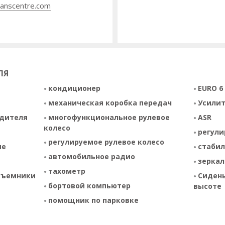
anscentre.com
ЛЯ
кондиционер
EURO 6
механическая коробка передач
Усилит
одителя
многофункциональное рулевое
ASR
колесо
регули
регулируемое рулевое колесо
ие
стабил
автомобильное радио
зеркал
тахометр
дъемники
Сидень
бортовой компьютер
высоте
помощник по парковке