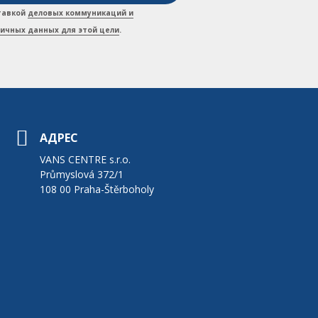
ставкой
деловых коммуникаций и
личных данных для этой цели
.
АДРЕС
VANS CENTRE s.r.o.
Průmyslová 372/1
108 00 Praha-Štěrboholy