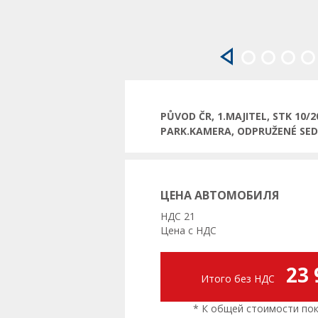
Предыдущая
PŮVOD ČR, 1.MAJITEL, STK 10/
PARK.KAMERA, ODPRUŽENÉ SED
ЦЕНА АВТОМОБИЛЯ
НДС 21
Цена с НДС
23 
Итого без НДС
* К общей стоимости поку