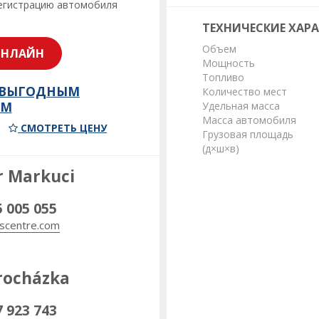
регистрацию автомобиля
ТЕХНИЧЕСКИЕ ХАР
Объем
ОНЛАЙН
Мощность
Топливо
 ВЫГОДНЫМ
Количество мест
ОМ
Удельная масса
Масса автомобиля
СМОТРЕТЬ ЦЕНУ
Грузовая площадь
(д×ш×в)
r Markuci
5 005 055
scentre.com
rocházka
7 923 743