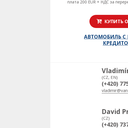
плата 200 EUR + НДС за пере
КУПИТЬ 
АВТОМОБИЛЬ С
КРЕДИТ
Vladimí
(CZ, EN)
(+420) 77
vladimir@van
David P
(CZ)
(+420) 73