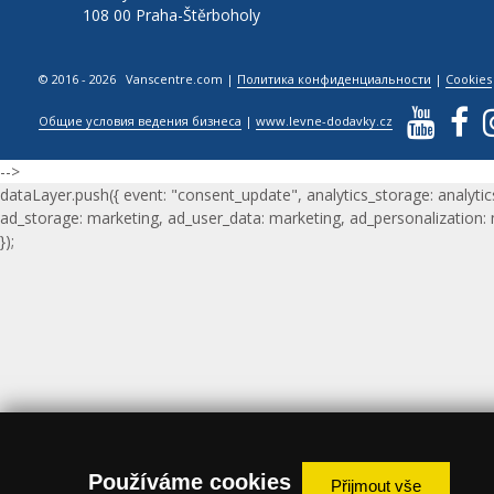
108 00 Praha-Štěrboholy
© 2016 - 2026 Vanscentre.com
|
Политика конфиденциальности
|
Cookies
Общие условия ведения бизнеса
|
www.levne-dodavky.cz
-->
dataLayer.push({ event: "consent_update", analytics_storage: analytic
ad_storage: marketing, ad_user_data: marketing, ad_personalization:
});
Používáme cookies
Přijmout vše