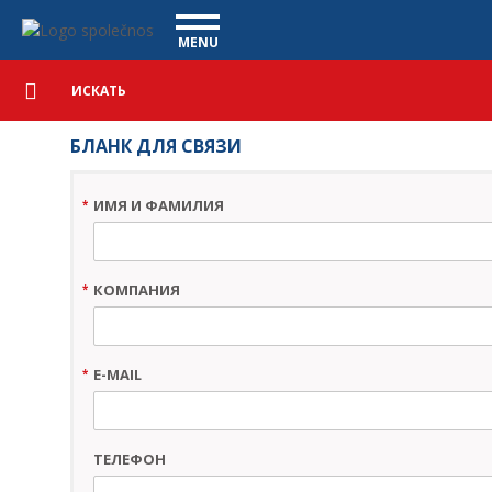
Ceník služeb - Vanscentre
Navigace
MENU
Подробный
КОММЕРЧЕСКИЕ АВТОМОБИЛИ
поиск
Искать
АВТОМОБИЛИ
БЛАНК ДЛЯ СВЯЗИ
ПОКУПКА
ИМЯ И ФАМИЛИЯ
*
ЧТО МЫ ПРЕДЛАГАЕМ
ФИНАНСИРОВАНИЕ
НАША КОМАНДА
КОНТАКТЫ
КОМПАНИЯ
*
НАШЕ ВИДЕО
CСЫЛКА
E-MAIL
*
ТЕЛЕФОН