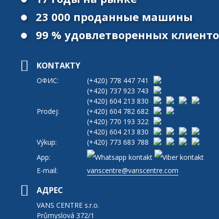
23 000 проданные машины
99 % удовлетворенных клиент
KONTAKTY
ОФИС:
(+420)
778 447 741
(+420)
737 923 743
(+420)
604 213 830
Prodej:
(+420)
604 782 682
(+420)
770 193 322
(+420)
604 213 830
Výkup:
(+420)
773 683 788
App:
E-mail:
vanscentre@vanscentre.com
АДРЕС
VANS CENTRE s.r.o.
Průmyslová 372/1