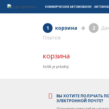
корзина - Vanscentre
Navigace
КОММЕРЧЕСКИЕ АВТОМОБИЛИ
АВТОМО
1
корзина
2
Дан
Платеж
корзина
Košík je prázdný.
ВЫ ХОТИТЕ ПОЛУЧАТЬ П
ЭЛЕКТРОННОЙ ПОЧТЕ?
Получение новостей вы может