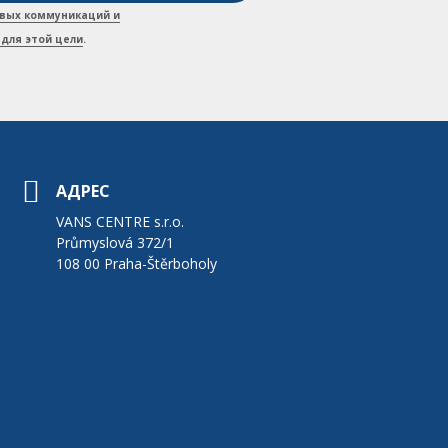
вых коммуникаций и
для этой цели
.
АДРЕС
VANS CENTRE s.r.o.
Průmyslová 372/1
108 00 Praha-Štěrboholy