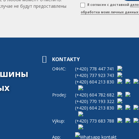
Я согласен с доставкой
дело
случае не будут предоставлены
обработка моих личных данных 
KONTAKTY
ОФИС:
(+420)
778 447 741
машины
(+420)
737 923 743
(+420)
604 213 830
ых
Prodej:
(+420)
604 782 682
(+420)
770 193 322
(+420)
604 213 830
Výkup:
(+420)
773 683 788
App: