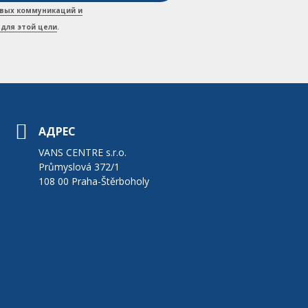
вых коммуникаций и
для этой цели
.
АДРЕС
VANS CENTRE s.r.o.
Průmyslová 372/1
108 00 Praha-Štěrboholy