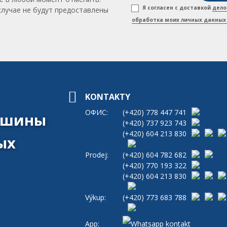
Я согласен с доставкой
дело
случае не будут предоставлены
обработка моих личных данных 
KONTAKTY
ОФИС:
(+420)
778 447 741
машины
(+420)
737 923 743
(+420)
604 213 830
ых
Prodej:
(+420)
604 782 682
(+420)
770 193 322
(+420)
604 213 830
Výkup:
(+420)
773 683 788
App: