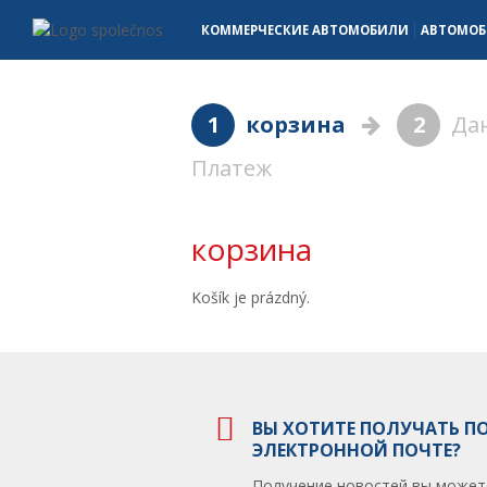
корзина - Vanscentre
Navigace
КОММЕРЧЕСКИЕ АВТОМОБИЛИ
АВТОМО
1
корзина
2
Дан
Платеж
корзина
Košík je prázdný.
ВЫ ХОТИТЕ ПОЛУЧАТЬ П
ЭЛЕКТРОННОЙ ПОЧТЕ?
Получение новостей вы может