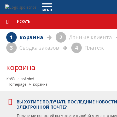
корзина - Vanscentre
Navigace
MENU
Подробный
КОММЕРЧЕСКИЕ АВТОМОБИЛИ
поиск
Искать
АВТОМОБИЛИ
1
корзина
2
Данные клиента
ПОКУПКА
3
Сводка заказов
4
Платеж
ЧТО МЫ ПРЕДЛАГАЕМ
ФИНАНСИРОВАНИЕ
НАША КОМАНДА
КОНТАКТЫ
корзина
НАШЕ ВИДЕО
Košík je prázdný.
CСЫЛКА
Nacházíte
Homepage
корзина
se
zde:
ВЫ ХОТИТЕ ПОЛУЧАТЬ ПОСЛЕДНИЕ НОВОСТИ
ЭЛЕКТРОННОЙ ПОЧТЕ?
Получение новостей вы можете в любой момент отмен