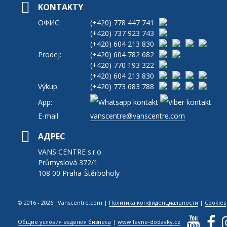
KONTAKTY
ОФИС:
(+420)
778 447 741
(+420)
737 923 743
(+420)
604 213 830
Prodej:
(+420)
604 782 682
(+420)
770 193 322
(+420)
604 213 830
Výkup:
(+420)
773 683 788
App:
E-mail:
vanscentre@vanscentre.com
АДРЕС
VANS CENTRE s.r.o.
Průmyslová 372/1
108 00 Praha-Štěrboholy
© 2016 - 2026 Vanscentre.com
|
Политика конфиденциальности
|
Cookies
Общие условия ведения бизнеса
|
www.levne-dodavky.cz