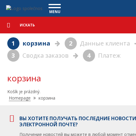
корзина - Vanscentre
Navigace
MENU
Подробный
КОММЕРЧЕСКИЕ АВТОМОБИЛИ
поиск
Искать
АВТОМОБИЛИ
1
корзина
2
Данные клиента
ПОКУПКА
3
Сводка заказов
4
Платеж
ЧТО МЫ ПРЕДЛАГАЕМ
ФИНАНСИРОВАНИЕ
НАША КОМАНДА
КОНТАКТЫ
корзина
НАШЕ ВИДЕО
Košík je prázdný.
CСЫЛКА
Nacházíte
Homepage
корзина
se
zde:
ВЫ ХОТИТЕ ПОЛУЧАТЬ ПОСЛЕДНИЕ НОВОСТИ
ЭЛЕКТРОННОЙ ПОЧТЕ?
Получение новостей вы можете в любой момент отмен