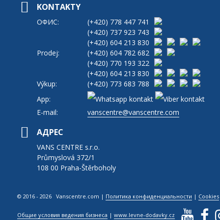
KONTAKTY
ОФИС:
(+420)
778 447 741
(+420)
737 923 743
(+420)
604 213 830
Prodej:
(+420)
604 782 682
(+420)
770 193 322
(+420)
604 213 830
Výkup:
(+420)
773 683 788
App:
E-mail:
vanscentre@vanscentre.com
АДРЕС
VANS CENTRE s.r.o.
Průmyslová 372/1
108 00 Praha-Štěrboholy
© 2016 - 2026 Vanscentre.com
|
Политика конфиденциальности
|
Cookies
Общие условия ведения бизнеса
|
www.levne-dodavky.cz