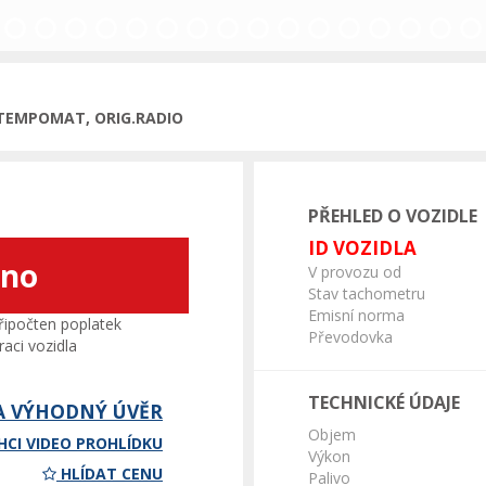
, TEMPOMAT, ORIG.RADIO
PŘEHLED O VOZIDLE
ID VOZIDLA
áno
V provozu od
Stav tachometru
Emisní norma
ipočten poplatek
Převodovka
aci vozidla
TECHNICKÉ ÚDAJE
A VÝHODNÝ ÚVĚR
Objem
HCI VIDEO PROHLÍDKU
Výkon
HLÍDAT CENU
Palivo