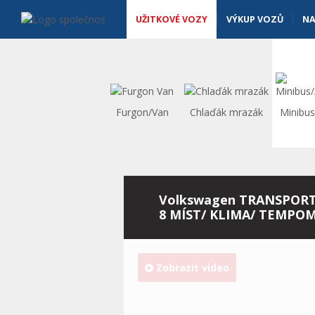
Užitkové vozy - Vanscentre
Navigace
UŽITKOVÉ VOZY
VÝKUP VOZŮ
NA
Furgon/Van
Chlaďák mrazák
Minibu
Volkswagen TRANSPORTE
8 MÍST/ KLIMA/ TEMPO
Zobrazit video