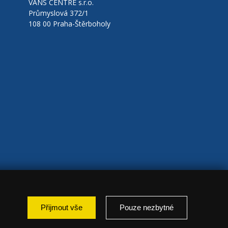
VANS CENTRE s.r.o.
Průmyslová 372/1
108 00 Praha-Štěrboholy
Přijmout vše
Pouze nezbytné