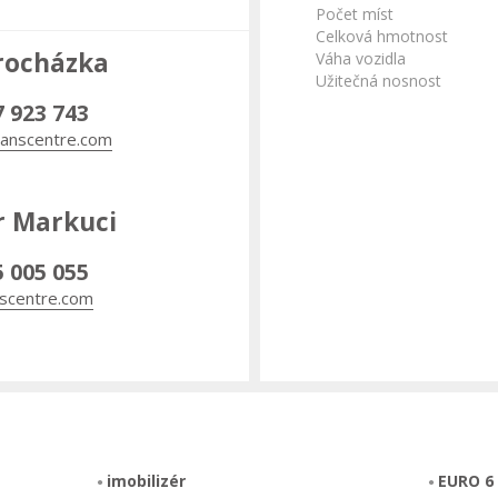
Počet míst
Celková hmotnost
rocházka
Váha vozidla
Užitečná nosnost
7 923 743
anscentre.com
r Markuci
5 005 055
scentre.com
imobilizér
EURO 6