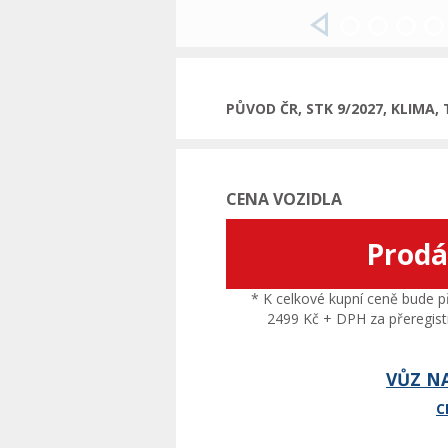
Předchozí
PŮVOD ČR, STK 9/2027, KLIMA
CENA VOZIDLA
Prod
* K celkové kupní ceně bude př
2499 Kč + DPH za přeregistr
VŮZ N
C