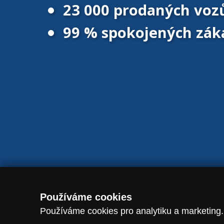
23 000 prodaných voz
99 % spokojených zák
© 2016 - 2026 Vanscentre.com
|
Magazín
|
Ochrana osobních úd
Používáme cookies
Používáme cookies pro analytiku a marketing.