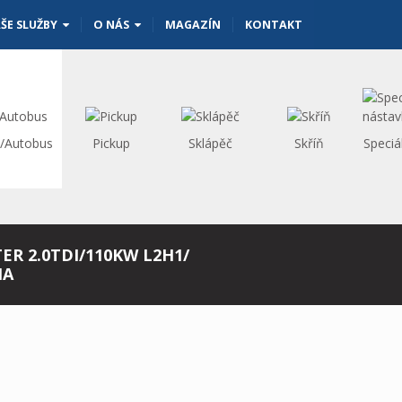
ŠE SLUŽBY
O NÁS
MAGAZÍN
KONTAKT
s/Autobus
Pickup
Sklápěč
Skříň
Speciá
R 2.0TDI/110KW L2H1/
MA