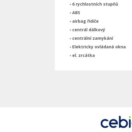
6 rychlostních stupňů
ABS
airbag řidiče
centrál dálkový
centrální zamykání
Elektricky ovládaná okna
el. zrcátka