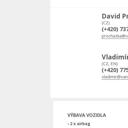
David P
(CZ)
(+420) 73
prochazka@v
Vladimí
(CZ, EN)
(+420) 77
vladimir@van
VÝBAVA VOZIDLA
2 x airbag