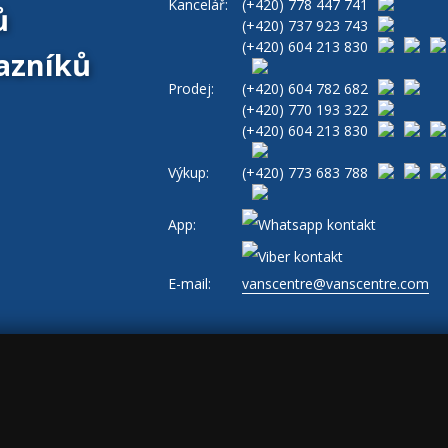
Kancelář:
(+420)
778 447 741
ů
(+420)
737 923 743
(+420)
604 213 830
azníků
Prodej:
(+420)
604 782 682
(+420)
770 193 322
(+420)
604 213 830
Výkup:
(+420)
773 683 788
App:
E-mail:
vanscentre@vanscentre.com
ajů
|
Cookies
|
Všeobecné obchodní podmínky
|
www.levne-dodavky.cz