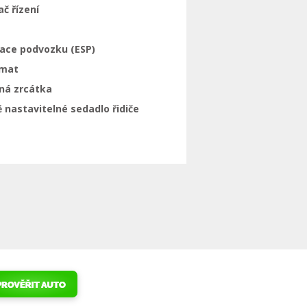
ač řízení
zace podvozku (ESP)
mat
ná zrcátka
 nastavitelné sedadlo řidiče