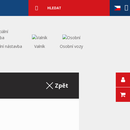
Podrobné
vyhledávání
Vyhledat
lní nástavba
Valník
Osobní vozy
Zpět na výpis