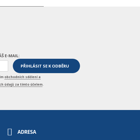
ÁŠ E-MAIL:
ním
obchodních sdělení a
h údajů za tímto účelem
.
ADRESA