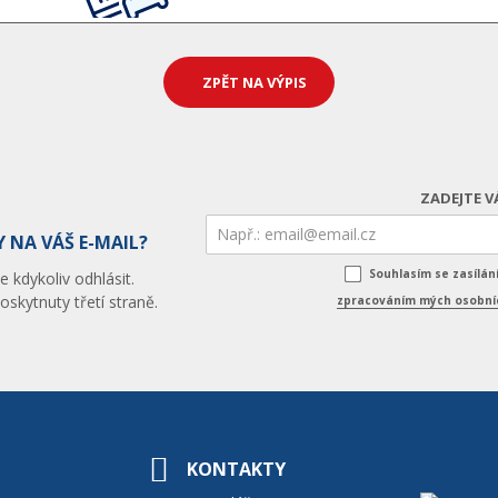
ZPĚT NA VÝPIS
ZADEJTE V
 NA VÁŠ E-MAIL?
Souhlasím se zasílá
 kdykoliv odhlásit.
skytnuty třetí straně.
zpracováním mých osobníc
KONTAKTY