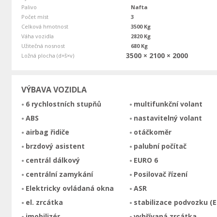
Palivo
Nafta
Počet míst
3
Celková hmotnost
3500 Kg
Váha vozidla
2820 Kg
Užitečná nosnost
680 Kg
3500 × 2100 × 2000
Ložná plocha (d×š×v)
VÝBAVA VOZIDLA
6 rychlostních stupňů
multifunkční volant
ABS
nastavitelný volant
airbag řidiče
otáčkoměr
brzdový asistent
palubní počítač
centrál dálkový
EURO 6
centrální zamykání
Posilovač řízení
Elektricky ovládaná okna
ASR
el. zrcátka
stabilizace podvozku (E
imobilizér
vyhřívaná zrcátka