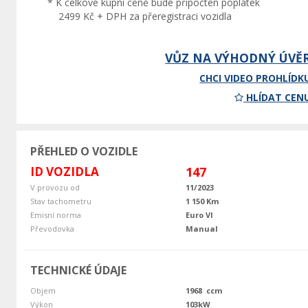
* K celkové kupní ceně bude připočten poplatek
2499 Kč + DPH za přeregistraci vozidla
VŮZ NA VÝHODNÝ ÚVĚ
CHCI VIDEO PROHLÍDK
HLÍDAT CEN
PŘEHLED O VOZIDLE
ID VOZIDLA
147
V provozu od
11/2023
Stav tachometru
1 150 Km
Emisní norma
Euro VI
Převodovka
Manual
TECHNICKÉ ÚDAJE
Objem
1968 ccm
Výkon
103kW