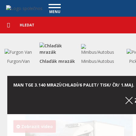
Užitkové vozy - Vanscentre
Navigace
MENU
Podrobné
UŽITKOVÉ VOZY
vyhledávání
Vyhledat
VÝKUP VOZŮ
ÚVĚR ZDARMA
NÁŠ TÝM
MAGAZÍN
ZÁRUKA NA OJETÉ VOZY
NAŠE VIDEA
KONTAKT
Furgon/Van
Chlaďák mrazák
Minibus/Autobus
Pic
CENÍK SLUŽEB
REFERENCE
CO NABÍZÍME
MAN TGE 3.140 MRAZÍ/CHLADÍ/6 PALET/ TISK/ ČR/ 1.MAJ.
ONLINE VIDEO PROHLÍDKY
UPLATNĚNÍ VAD
Zobrazit video