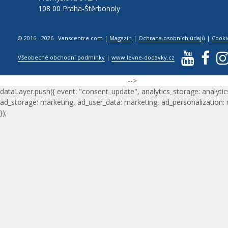
108 00 Praha-Štěrboholy
© 2016 - 2026 Vanscentre.com
|
Magazín
|
Ochrana osobních údajů
|
Cooki
Všeobecné obchodní podmínky
|
www.levne-dodavky.cz
-->
dataLayer.push({ event: "consent_update", analytics_storage: analytic
ad_storage: marketing, ad_user_data: marketing, ad_personalization:
});