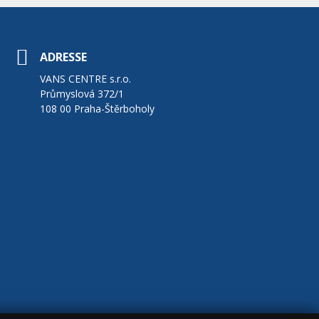
ADRESSE
VANS CENTRE s.r.o.
Průmyslová 372/1
108 00 Praha-Štěrboholy