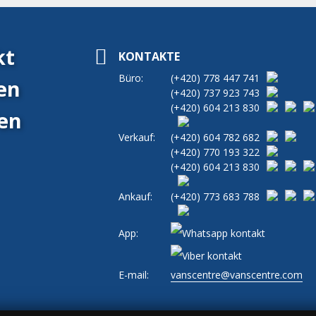
kt
KONTAKTE
Büro:
(+420)
778 447 741
en
(+420)
737 923 743
(+420)
604 213 830
en
Verkauf:
(+420)
604 782 682
(+420)
770 193 322
(+420)
604 213 830
Ankauf:
(+420)
773 683 788
App:
E-mail:
vanscentre@vanscentre.com