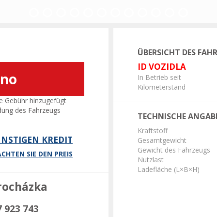
Vorherige
Folg
ÜBERSICHT DES FAH
ID VOZIDLA
áno
In Betrieb seit
Kilometerstand
e Gebühr hinzugefügt
dung des Fahrzeugs
TECHNISCHE ANGAB
Kraftstoff
NSTIGEN KREDIT
Gesamtgewicht
Gewicht des Fahrzeugs
CHTEN SIE DEN PREIS
Nutzlast
Ladefläche (L×B×H)
rocházka
7 923 743