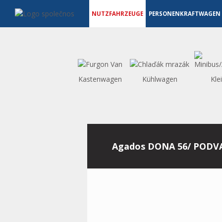
Nutzfahrzeuge - Vanscentre
Navigace
NUTZFAHRZEUGE
PERSONENKRAFTWAGEN
Kastenwagen
Kühlwagen
Kle
Agados DONA 56/ PODVA