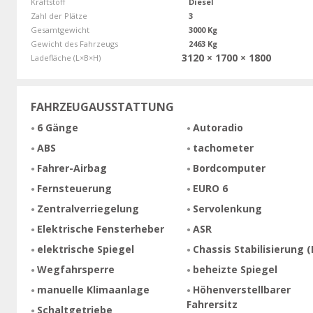
Kraftstoff
Diesel
Zahl der Plätze
3
Gesamtgewicht
3000 Kg
Gewicht des Fahrzeugs
2463 Kg
3120 × 1700 × 1800
Ladefläche (L×B×H)
FAHRZEUGAUSSTATTUNG
6 Gänge
Autoradio
ABS
tachometer
Fahrer-Airbag
Bordcomputer
Fernsteuerung
EURO 6
Zentralverriegelung
Servolenkung
Elektrische Fensterheber
ASR
elektrische Spiegel
Chassis Stabilisierung (
Wegfahrsperre
beheizte Spiegel
manuelle Klimaanlage
Höhenverstellbarer
Fahrersitz
Schaltgetriebe