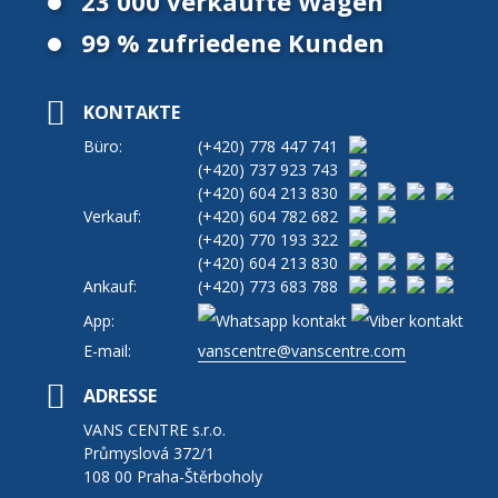
23 000 verkaufte Wagen
99 % zufriedene Kunden
KONTAKTE
Büro:
(+420)
778 447 741
(+420)
737 923 743
(+420)
604 213 830
Verkauf:
(+420)
604 782 682
(+420)
770 193 322
(+420)
604 213 830
Ankauf:
(+420)
773 683 788
App:
E-mail:
vanscentre@vanscentre.com
ADRESSE
VANS CENTRE s.r.o.
Průmyslová 372/1
108 00 Praha-Štěrboholy