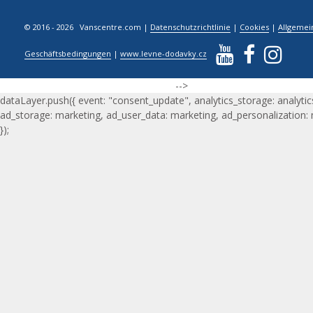
© 2016 - 2026 Vanscentre.com
|
Datenschutzrichtlinie
|
Cookies
|
Allgemei
Geschäftsbedingungen
|
www.levne-dodavky.cz
-->
dataLayer.push({ event: "consent_update", analytics_storage: analytic
ad_storage: marketing, ad_user_data: marketing, ad_personalization:
});