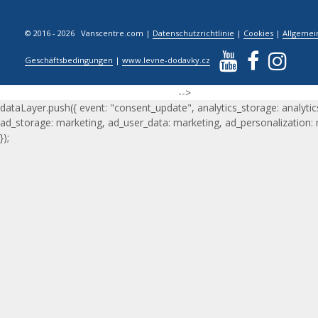
© 2016 - 2026 Vanscentre.com
|
Datenschutzrichtlinie
|
Cookies
|
Allgemei
Geschäftsbedingungen
|
www.levne-dodavky.cz
-->
dataLayer.push({ event: "consent_update", analytics_storage: analytic
ad_storage: marketing, ad_user_data: marketing, ad_personalization:
});