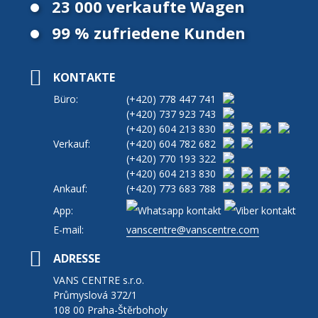
23 000 verkaufte Wagen
99 % zufriedene Kunden
KONTAKTE
Büro:
(+420)
778 447 741
(+420)
737 923 743
(+420)
604 213 830
Verkauf:
(+420)
604 782 682
(+420)
770 193 322
(+420)
604 213 830
Ankauf:
(+420)
773 683 788
App:
E-mail:
vanscentre@vanscentre.com
ADRESSE
VANS CENTRE s.r.o.
Průmyslová 372/1
108 00 Praha-Štěrboholy