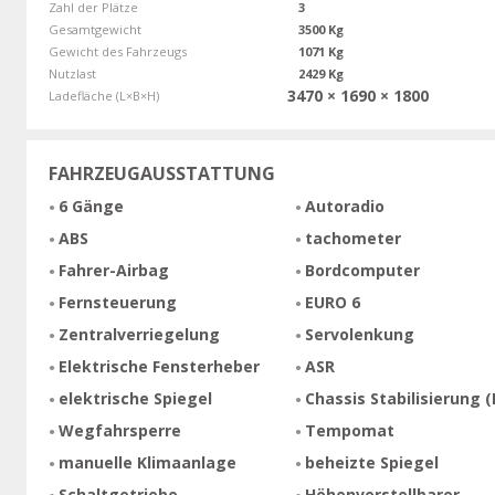
Zahl der Plätze
3
Gesamtgewicht
3500 Kg
Gewicht des Fahrzeugs
1071 Kg
Nutzlast
2429 Kg
3470 × 1690 × 1800
Ladefläche (L×B×H)
FAHRZEUGAUSSTATTUNG
6 Gänge
Autoradio
ABS
tachometer
Fahrer-Airbag
Bordcomputer
Fernsteuerung
EURO 6
Zentralverriegelung
Servolenkung
Elektrische Fensterheber
ASR
elektrische Spiegel
Chassis Stabilisierung (
Wegfahrsperre
Tempomat
manuelle Klimaanlage
beheizte Spiegel
Schaltgetriebe
Höhenverstellbarer